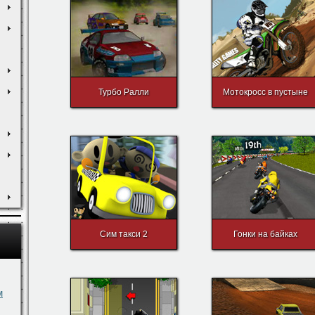
Турбо Ралли
Мотокросс в пустыне
Сим такси 2
Гонки на байках
м