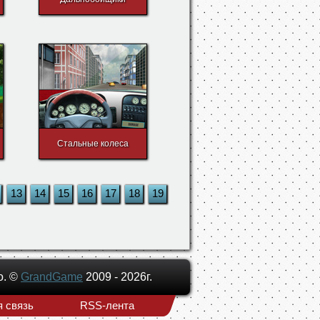
Стальные колеса
13
14
15
16
17
18
19
о. ©
GrandGame
2009 - 2026г.
 связь
RSS-лента