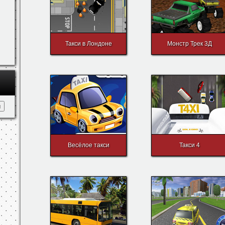
Такси в Лондоне
Монстр Трек 3Д
Весёлое такси
Такси 4