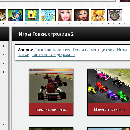
Игры Гонки, страница 2
∆анры:
Гонки на машинах
,
Гонки на мотоциклах
,
Игры 
Такси
,
Гонки по бездорожью
Гонки на картингах
Мировой Гран-при