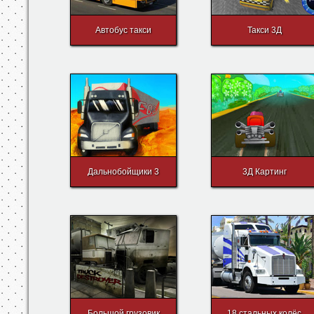
Автобус такси
Такси 3Д
Дальнобойщики 3
3Д Картинг
Большой грузовик
18 стальных колёс