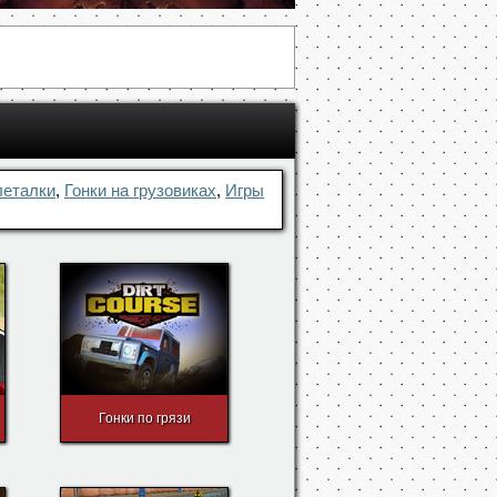
леталки
,
Гонки на грузовиках
,
Игры
Гонки по грязи