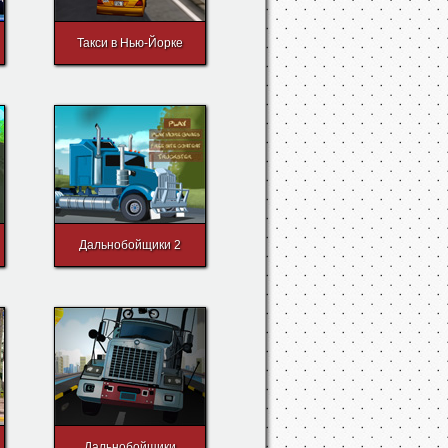
Такси в Нью-Йорке
Дальнобойщики 2
Дальнобойщики