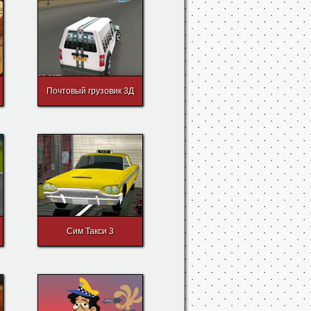
Почтовый грузовик 3Д
Сим Такси 3