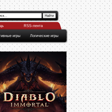
щь
RSS-лента
тивные игры
Логические игры