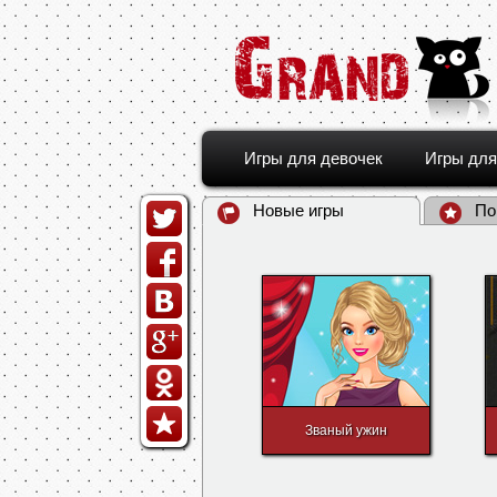
Игры для девочек
Игры для
Новые игры
По
Званый ужин