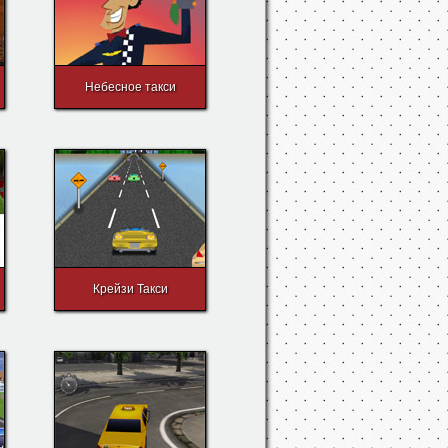
Небесное такси
Крейзи Такси