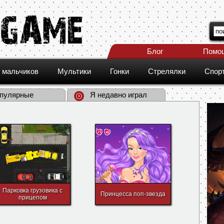
Блог
Помо
 мальчиков
Мультики
Гонки
Стрелялки
Спор
пулярные
Я недавно играл
Парковка грузовика с
Принцесса поп-звезда
прицепом