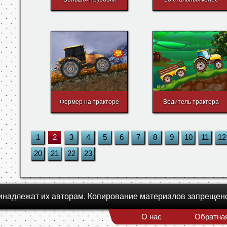
Фермер на тракторе
Водитель трактора
1
2
3
4
5
6
7
8
9
10
11
12
20
21
22
23
инадлежат их авторам. Копирование материалов запрещен
О нас
Обратная