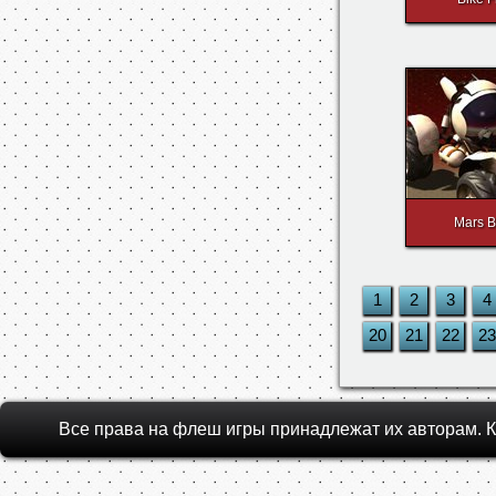
Mars 
1
2
3
4
20
21
22
23
Все права на флеш игры принадлежат их авторам.