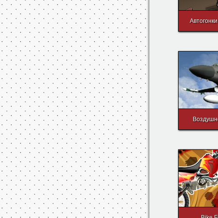
Автогонки
Воздушн
Bike F